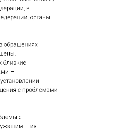
дерации, в
едерации, органы
в обращениях
ешены.
х близкие
ами –
 установлении
ащения с проблемами
блемы с
лужащим – из