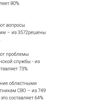
ляет 80%
ют вопросы
щим – из 3572решены
.
ают проблемы
ской службы - из
ставляет 73%
ение областными
тникам СВО – из 749
это составляет 64%