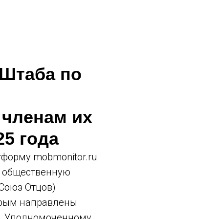
Штаба по
 членам их
25 года
тформу mobmonitor.ru
ю общественную
Союз Отцов)
орым направлены
м, Уполномоченному