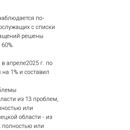
наблюдается по-
ослужащих с списки
ращений решены
 60%.
в апреле2025 г. по
 на 1% и составил
облемы
ласти из 13 проблем,
лностью или
ецкой области - из
х полностью или